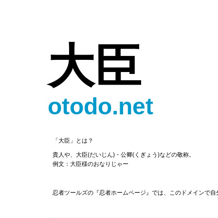
大臣
otodo.net
「大臣」とは？
貴人や、大臣(だいじん)・公卿(くぎょう)などの敬称。
例文：大臣様のおなりじゃー
忍者ツールズの『忍者ホームページ』では、このドメインで自